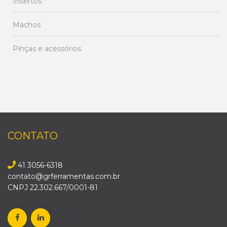
Insertos
Machos
Pinças e acessórios
CONTATO
41 3056-6318
contato@grferramentas.com.br
CNPJ 22.302.667/0001-81