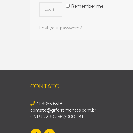
Remember me
Log in
Lost your password?
CONTATO
41 3056-6318
contato@grferramentas.com.br
CNPJ 22.302.667/0001-81