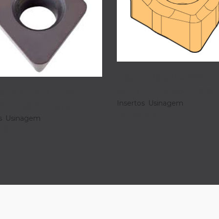
Inserto Pastilha WNHU
04T310 PH6103 – Palbit
to Pastilha XDHW
Insertos
,
Usinagem
0 PH6910 – Palbit
R$
480,00
s
,
Usinagem
,00