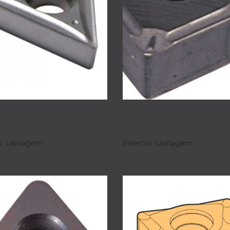
to Pastilha TCMT
Inserto Pastilha WNMA
4-MP PH5125 – Palbit
080408 PH5705 – Palbi
s
,
Usinagem
Insertos
,
Usinagem
,00
R$
265,00