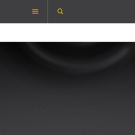
Diversos produtos 
usinagem a um cli
de você.