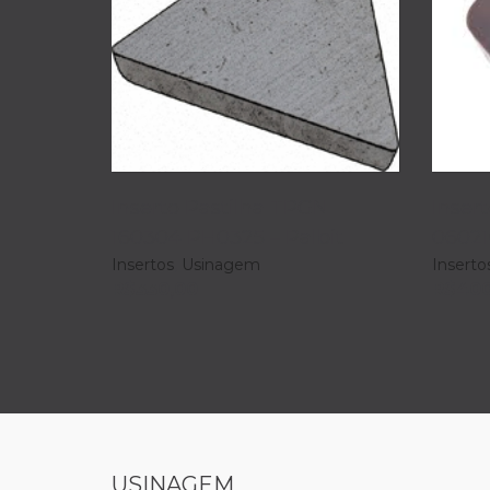
Inserto Pastilha TPGN
Inser
160304 PH0325 – Palbit
06021
Insertos
,
Usinagem
Inserto
R$
330,00
R$
400
USINAGEM