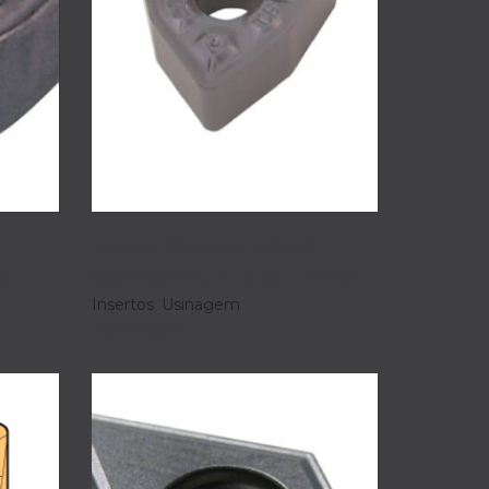
Inserto Pastilha WNMG
t
060408-MR PH5125 – Palbit
Insertos
,
Usinagem
R$
280,00