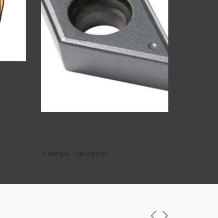
Inserto Pastilha DCMT
11T308-FP PH5115 – Palbit
Insertos
,
Usinagem
R$
500,00