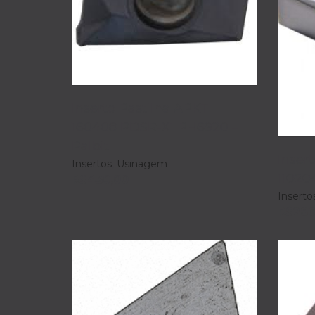
Inserto Pastilha APKT
160408 PDSR-X1 PH6920 –
Palbit
Inser
Insertos
,
Usinagem
11020
R$
430,00
Inserto
R$
280