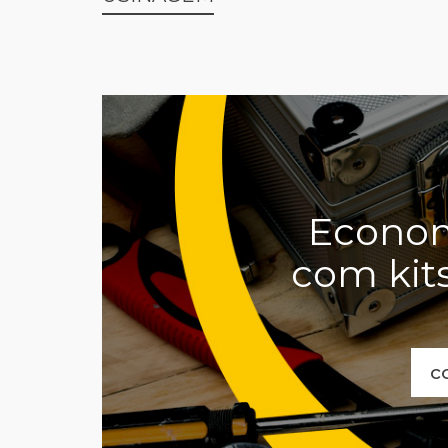
Econom
com kit
c