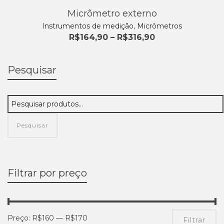
Micrômetro externo
Instrumentos de medição
,
Micrômetros
Faixa
R$
164,90
–
R$
316,90
de
preço:
R$164,90
Pesquisar
através
R$316,90
Pesquisar
Filtrar por preço
Pr
Pr
Preço:
R$160
—
R$170
Filtrar