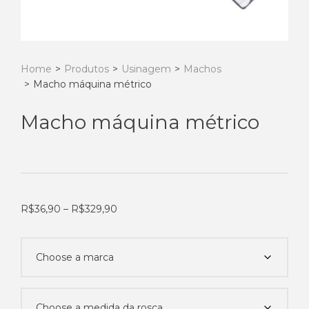
Home
>
Produtos
>
Usinagem
>
Machos
>
Macho máquina métrico
Macho máquina métrico
Faixa
R$
36,90
–
R$
329,90
de
preço:
R$36,90
através
R$329,90