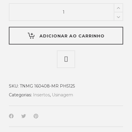
Inserto
Pastilha
TNMG
160408-
MR
ADICIONAR AO CARRINHO
PH5125
-
Palbit
quantity
SKU:
TNMG 160408-MR PH5125
Categorias:
Insertos
,
Usinagem