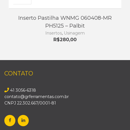
Inserto Pastilha WNMG 060408-MR
PH5125 – Palbit
Insertos
,
Usinagem
R$
280,00
CONTATO
41 3056-6318
contato@grferramentas.com.br
CNPJ 22.302.667/0001-81