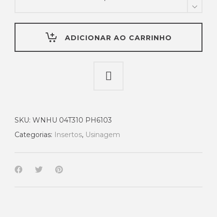
WNHU
04T310
PH6103
ADICIONAR AO CARRINHO
-
Palbit
quantity
SKU:
WNHU 04T310 PH6103
Categorias:
Insertos
,
Usinagem